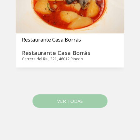
Restaurante Casa Borrás
R
Restaurante Casa Borrás
R
Carrera del Riu, 321, 46012 Pinedo
C
VER TODAS