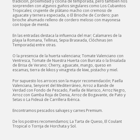
tradición, proximidad y cocina de temporada, pero también nos
sorprenden con algunos guiños singulares como Los Cubanitos
Tropicales; crujiente de plátano macho con cremoso de
aguacate y ternera especiada, o El Brioche de Cordero; pan
brioche ahumado relleno de cordero meloso con mayonesa
con toque de menta.
En las entradas destaca la influencia del mar; Calamares de la
playa la Romana, Tellinas, Sepia Braseada, Clóchinas (en
Temporada) entre otras.
O la presencia de la huerta valenciana; Tomate Valenciano con
Ventresca, Tomate de Nuestra Huerta con Burrata o la Ensalada
de Brisa de Verano; Cherry, aguacate, mango, queso en
escamas, tierra de kikos y vinagreta de kiwi, pistacho y miel.
Por supuesto los arroces son la mayor recomendación; Paella
Valenciana, Senyoret del Mediterráneo, Arroz a Bande de
Verdad con Fondo de Pescado, Paella de Marisco, Arroz Negro,
Arroz con Gamba Roja de Denia, Arroz de Bogavante, de Pato y
Setas o La Fideuá de Carrillera Ibérica.
Encontramos pescados salvajes y carnes Premium.
De los postres recomendamos; La Tarta de Queso, El Coulant
Tropical o Torrija de Horchata y Sol.