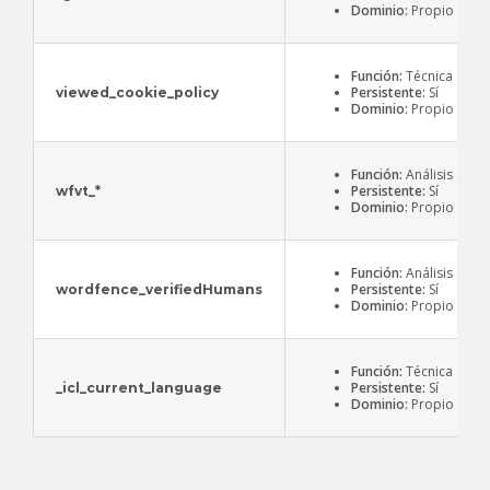
Dominio:
Propio
Función:
Técnica
Persistente:
Sí
viewed_cookie_policy
Dominio:
Propio
Función:
Análisis de s
Persistente:
Sí
wfvt_*
Dominio:
Propio
Función:
Análisis de s
Persistente:
Sí
wordfence_verifiedHumans
Dominio:
Propio
Función:
Técnica
Persistente:
Sí
_icl_current_language
Dominio:
Propio