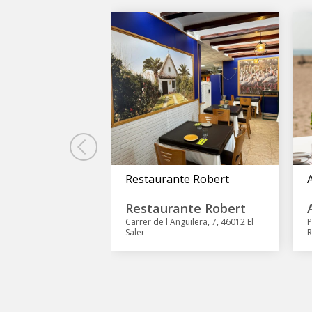
 Kodiak
Restaurante Robert
r Kodiak
Restaurante Robert
guilera, 4 Pobles del
Carrer de l'Anguilera, 7, 46012 El
P
Saler
Saler
R