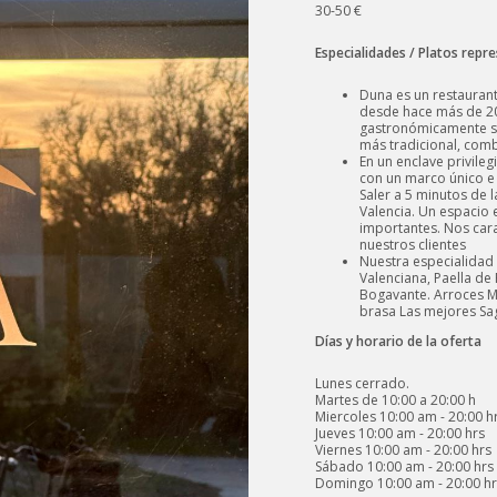
30-50 €
Especialidades / Platos repr
Duna es un restauran
desde hace más de 2
gastronómicamente si
más tradicional, comb
En un enclave privileg
con un marco único e
Saler a 5 minutos de l
Valencia. Un espacio 
importantes. Nos cara
nuestros clientes
Nuestra especialidad P
Valenciana, Paella de
Bogavante. Arroces M
brasa Las mejores Sag
Días y horario de la oferta
Lunes cerrado.
Martes de 10:00 a 20:00 h
Miercoles 10:00 am - 20:00 h
Jueves 10:00 am - 20:00 hrs
Viernes 10:00 am - 20:00 hrs
Sábado 10:00 am - 20:00 hrs
Domingo 10:00 am - 20:00 hr