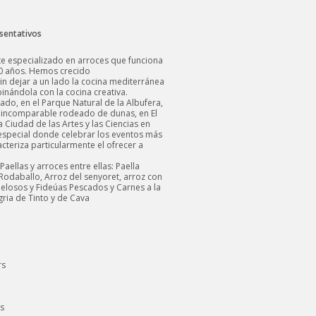
esentativos
te especializado en arroces que funciona
0 años. Hemos crecido
n dejar a un lado la cocina mediterránea
inándola con la cocina creativa.
iado, en el Parque Natural de la Albufera,
 incomparable rodeado de dunas, en El
a Ciudad de las Artes y las Ciencias en
especial donde celebrar los eventos más
cteriza particularmente el ofrecer a
aellas y arroces entre ellas: Paella
 Rodaballo, Arroz del senyoret, arroz con
elosos y Fideúas Pescados y Carnes a la
ria de Tinto y de Cava
rs
s