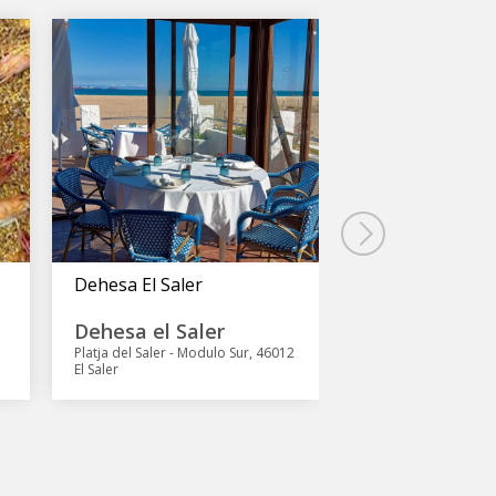
Dehesa El Saler
Restaurante Par
Saler
Dehesa el Saler
Restaurante
Platja del Saler - Modulo Sur, 46012
El Saler
el saler
Avinguda dels Pinars,
Saler