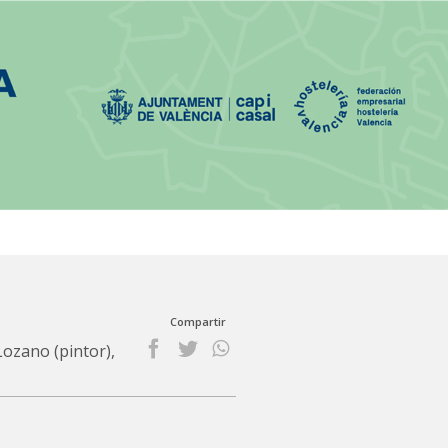
Compartir
Lozano (pintor),
facebook
twitter
whatsapp