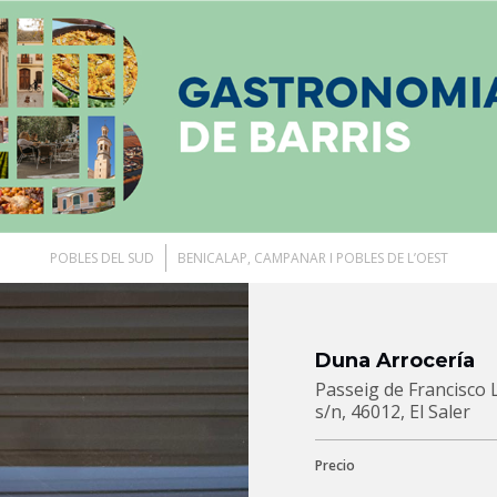
POBLES DEL SUD
BENICALAP, CAMPANAR I POBLES DE L’OEST
Duna Arrocería
Passeig de Francisco 
s/n, 46012, El Saler
Precio